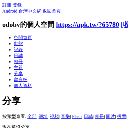
註冊
登錄
Android 台灣中文網
返回首頁
odoby的個人空間
https://apk.tw/?65780
[
空間首頁
動態
記錄
日誌
相冊
主題
分享
留言板
個人資料
分享
按類型查看:
全部
|
網址
|
視頻
|
音樂
|
Flash
|
日誌
|
相冊
|
圖片
|
投票
|
現在還沒分享