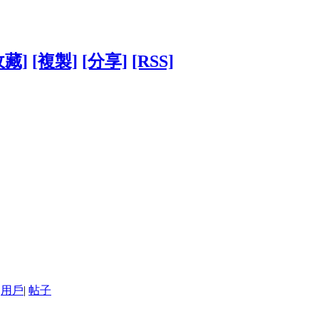
收藏]
[複製]
[分享]
[RSS]
用戶
|
帖子