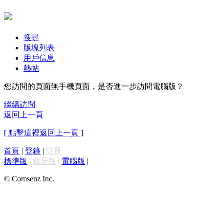
搜尋
版塊列表
用戶信息
熱帖
您訪問的頁面無手機頁面，是否進一步訪問電腦版？
繼續訪問
返回上一頁
[ 點擊這裡返回上一頁 ]
首頁
|
登錄
|
註冊
標準版
|
觸屏版
|
電腦版
|
© Comsenz Inc.