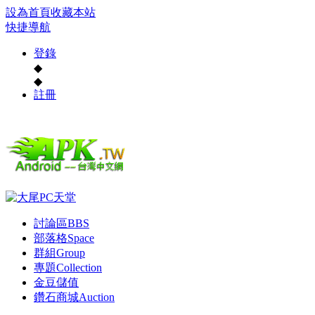
設為首頁
收藏本站
快捷導航
登錄
◆
◆
註冊
討論區
BBS
部落格
Space
群組
Group
專題
Collection
金豆儲值
鑽石商城
Auction