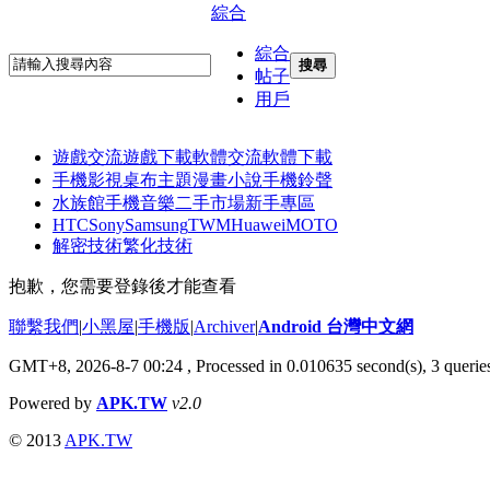
綜合
綜合
搜尋
帖子
用戶
遊戲交流
遊戲下載
軟體交流
軟體下載
手機影視
桌布主題
漫畫小說
手機鈴聲
水族館
手機音樂
二手市場
新手專區
HTC
Sony
Samsung
TWM
Huawei
MOTO
解密技術
繁化技術
抱歉，您需要登錄後才能查看
聯繫我們
|
小黑屋
|
手機版
|
Archiver
|
Android 台灣中文網
GMT+8, 2026-8-7 00:24
, Processed in 0.010635 second(s), 3 quer
Powered by
APK.TW
v2.0
© 2013
APK.TW