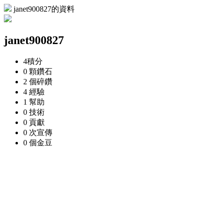
janet900827的資料
janet900827
4
積分
0 顆
鑽石
2 個
碎鑽
4
經驗
1
幫助
0
技術
0
貢獻
0 次
宣傳
0 個
金豆