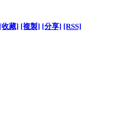
[收藏]
[複製]
[分享]
[RSS]