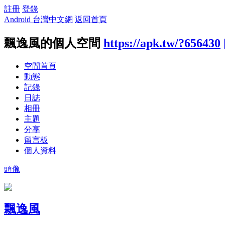
註冊
登錄
Android 台灣中文網
返回首頁
飄逸風的個人空間
https://apk.tw/?656430
空間首頁
動態
記錄
日誌
相冊
主題
分享
留言板
個人資料
頭像
飄逸風