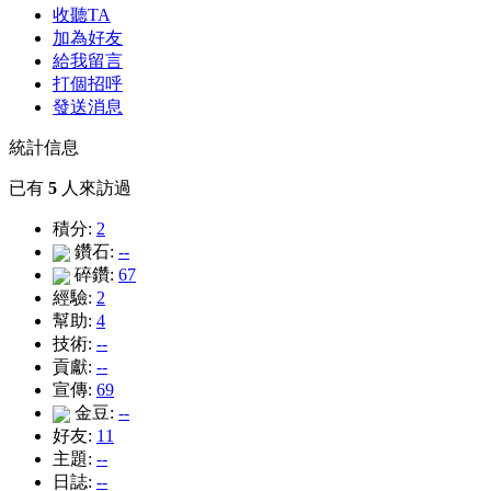
收聽TA
加為好友
給我留言
打個招呼
發送消息
統計信息
已有
5
人來訪過
積分:
2
鑽石:
--
碎鑽:
67
經驗:
2
幫助:
4
技術:
--
貢獻:
--
宣傳:
69
金豆:
--
好友:
11
主題:
--
日誌:
--