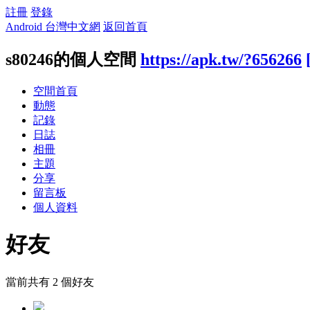
註冊
登錄
Android 台灣中文網
返回首頁
s80246的個人空間
https://apk.tw/?656266
空間首頁
動態
記錄
日誌
相冊
主題
分享
留言板
個人資料
好友
當前共有
2
個好友