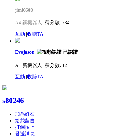
jimi6688
A4 鋼機器人
積分數: 734
互動
|
收聽TA
Evojason
A1 新機器人
積分數: 12
互動
|
收聽TA
s80246
加為好友
給我留言
打個招呼
發送消息