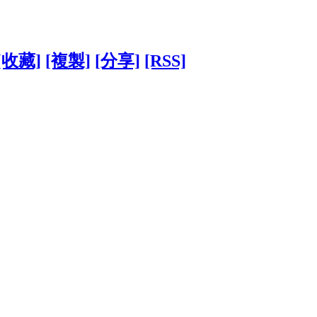
[收藏]
[複製]
[分享]
[RSS]