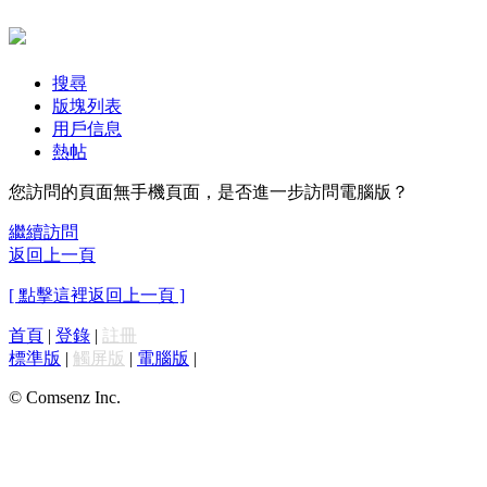
搜尋
版塊列表
用戶信息
熱帖
您訪問的頁面無手機頁面，是否進一步訪問電腦版？
繼續訪問
返回上一頁
[ 點擊這裡返回上一頁 ]
首頁
|
登錄
|
註冊
標準版
|
觸屏版
|
電腦版
|
© Comsenz Inc.