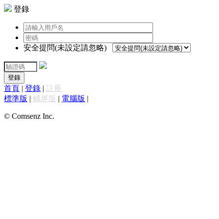
登錄
安全提問(未設定請忽略)
登錄
首頁
|
登錄
|
註冊
標準版
|
觸屏版
|
電腦版
|
© Comsenz Inc.