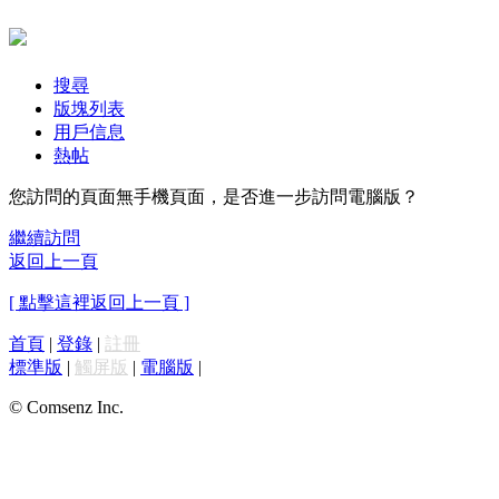
搜尋
版塊列表
用戶信息
熱帖
您訪問的頁面無手機頁面，是否進一步訪問電腦版？
繼續訪問
返回上一頁
[ 點擊這裡返回上一頁 ]
首頁
|
登錄
|
註冊
標準版
|
觸屏版
|
電腦版
|
© Comsenz Inc.