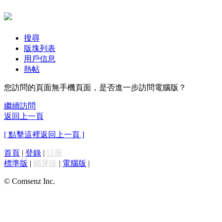
搜尋
版塊列表
用戶信息
熱帖
您訪問的頁面無手機頁面，是否進一步訪問電腦版？
繼續訪問
返回上一頁
[ 點擊這裡返回上一頁 ]
首頁
|
登錄
|
註冊
標準版
|
觸屏版
|
電腦版
|
© Comsenz Inc.