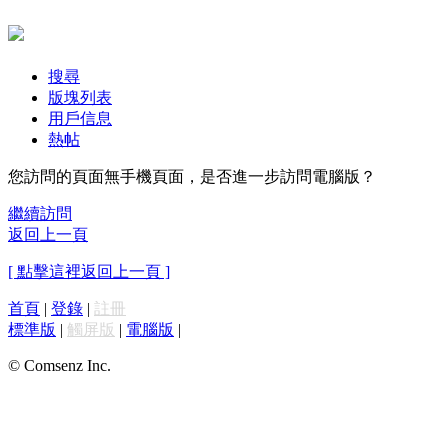
搜尋
版塊列表
用戶信息
熱帖
您訪問的頁面無手機頁面，是否進一步訪問電腦版？
繼續訪問
返回上一頁
[ 點擊這裡返回上一頁 ]
首頁
|
登錄
|
註冊
標準版
|
觸屏版
|
電腦版
|
© Comsenz Inc.