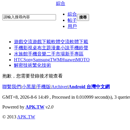
綜合
綜合
搜尋
帖子
用戶
遊戲交流
遊戲下載
軟體交流
軟體下載
手機影視
桌布主題
漫畫小說
手機鈴聲
水族館
手機音樂
二手市場
新手專區
HTC
Sony
Samsung
TWM
Huawei
MOTO
解密技術
繁化技術
抱歉，您需要登錄後才能查看
聯繫我們
|
小黑屋
|
手機版
|
Archiver
|
Android 台灣中文網
GMT+8, 2026-8-6 14:49
, Processed in 0.010999 second(s), 3 quer
Powered by
APK.TW
v2.0
© 2013
APK.TW