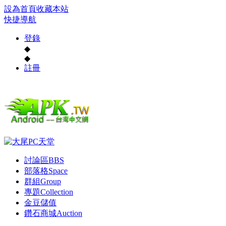
設為首頁
收藏本站
快捷導航
登錄
◆
◆
註冊
討論區
BBS
部落格
Space
群組
Group
專題
Collection
金豆儲值
鑽石商城
Auction