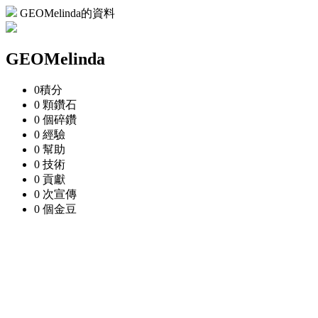
GEOMelinda的資料
GEOMelinda
0
積分
0 顆
鑽石
0 個
碎鑽
0
經驗
0
幫助
0
技術
0
貢獻
0 次
宣傳
0 個
金豆