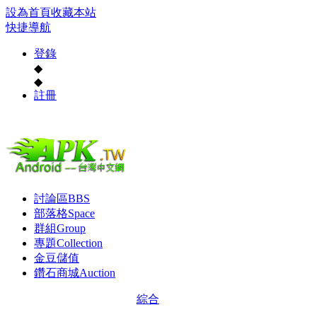
設為首頁
收藏本站
快捷導航
登錄
◆
◆
註冊
討論區
BBS
部落格
Space
群組
Group
專題
Collection
金豆儲值
鑽石商城
Auction
綜合