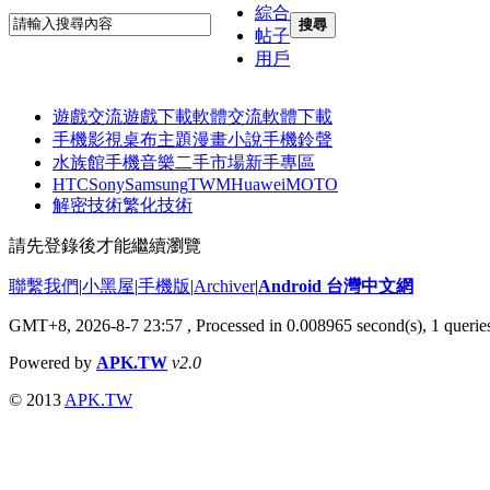
綜合
搜尋
帖子
用戶
遊戲交流
遊戲下載
軟體交流
軟體下載
手機影視
桌布主題
漫畫小說
手機鈴聲
水族館
手機音樂
二手市場
新手專區
HTC
Sony
Samsung
TWM
Huawei
MOTO
解密技術
繁化技術
請先登錄後才能繼續瀏覽
聯繫我們
|
小黑屋
|
手機版
|
Archiver
|
Android 台灣中文網
GMT+8, 2026-8-7 23:57
, Processed in 0.008965 second(s), 1 quer
Powered by
APK.TW
v2.0
© 2013
APK.TW