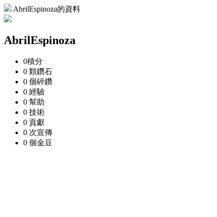
AbrilEspinoza的資料
AbrilEspinoza
0
積分
0 顆
鑽石
0 個
碎鑽
0
經驗
0
幫助
0
技術
0
貢獻
0 次
宣傳
0 個
金豆