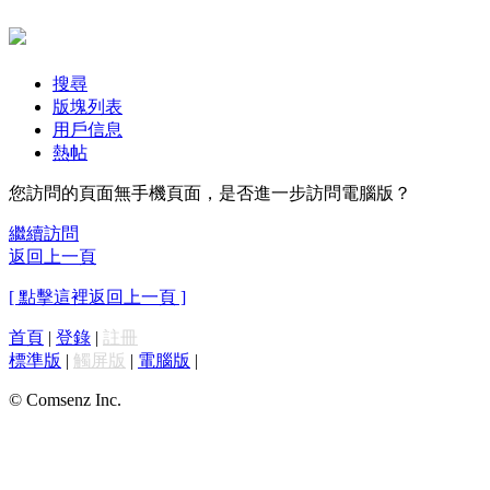
搜尋
版塊列表
用戶信息
熱帖
您訪問的頁面無手機頁面，是否進一步訪問電腦版？
繼續訪問
返回上一頁
[ 點擊這裡返回上一頁 ]
首頁
|
登錄
|
註冊
標準版
|
觸屏版
|
電腦版
|
© Comsenz Inc.