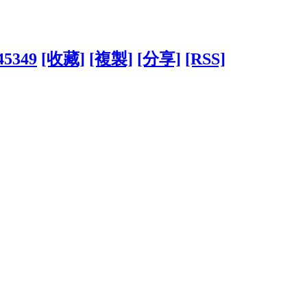
545349
[收藏]
[複製]
[分享]
[RSS]