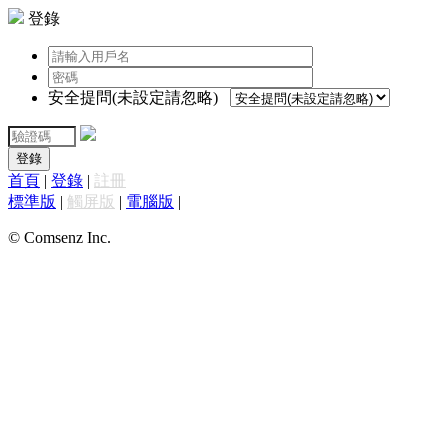
登錄
安全提問(未設定請忽略)
登錄
首頁
|
登錄
|
註冊
標準版
|
觸屏版
|
電腦版
|
© Comsenz Inc.