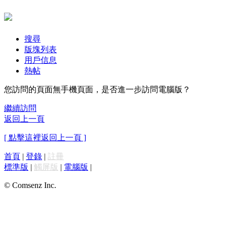
搜尋
版塊列表
用戶信息
熱帖
您訪問的頁面無手機頁面，是否進一步訪問電腦版？
繼續訪問
返回上一頁
[ 點擊這裡返回上一頁 ]
首頁
|
登錄
|
註冊
標準版
|
觸屏版
|
電腦版
|
© Comsenz Inc.