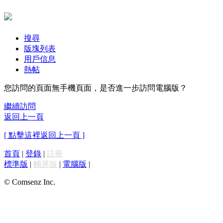
搜尋
版塊列表
用戶信息
熱帖
您訪問的頁面無手機頁面，是否進一步訪問電腦版？
繼續訪問
返回上一頁
[ 點擊這裡返回上一頁 ]
首頁
|
登錄
|
註冊
標準版
|
觸屏版
|
電腦版
|
© Comsenz Inc.