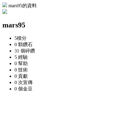
mars95的資料
mars95
5
積分
0 顆
鑽石
31 個
碎鑽
5
經驗
0
幫助
0
技術
0
貢獻
0 次
宣傳
0 個
金豆