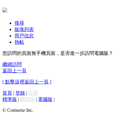
搜尋
版塊列表
用戶信息
熱帖
您訪問的頁面無手機頁面，是否進一步訪問電腦版？
繼續訪問
返回上一頁
[ 點擊這裡返回上一頁 ]
首頁
|
登錄
|
註冊
標準版
|
觸屏版
|
電腦版
|
© Comsenz Inc.