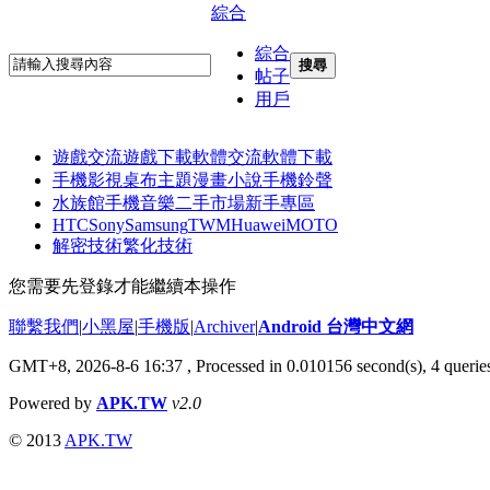
綜合
綜合
搜尋
帖子
用戶
遊戲交流
遊戲下載
軟體交流
軟體下載
手機影視
桌布主題
漫畫小說
手機鈴聲
水族館
手機音樂
二手市場
新手專區
HTC
Sony
Samsung
TWM
Huawei
MOTO
解密技術
繁化技術
您需要先登錄才能繼續本操作
聯繫我們
|
小黑屋
|
手機版
|
Archiver
|
Android 台灣中文網
GMT+8, 2026-8-6 16:37
, Processed in 0.010156 second(s), 4 quer
Powered by
APK.TW
v2.0
© 2013
APK.TW