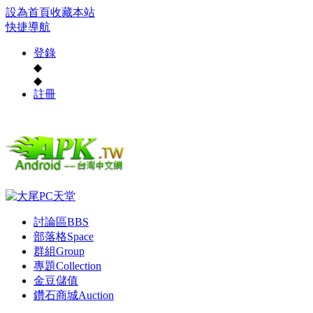
設為首頁
收藏本站
快捷導航
登錄
◆
◆
註冊
討論區
BBS
部落格
Space
群組
Group
專題
Collection
金豆儲值
鑽石商城
Auction