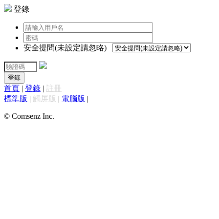
登錄
安全提問(未設定請忽略)
登錄
首頁
|
登錄
|
註冊
標準版
|
觸屏版
|
電腦版
|
© Comsenz Inc.