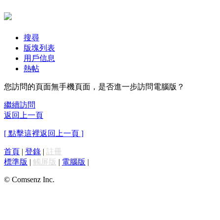
搜尋
版塊列表
用戶信息
熱帖
您訪問的頁面無手機頁面，是否進一步訪問電腦版？
繼續訪問
返回上一頁
[ 點擊這裡返回上一頁 ]
首頁
|
登錄
|
註冊
標準版
|
觸屏版
|
電腦版
|
© Comsenz Inc.