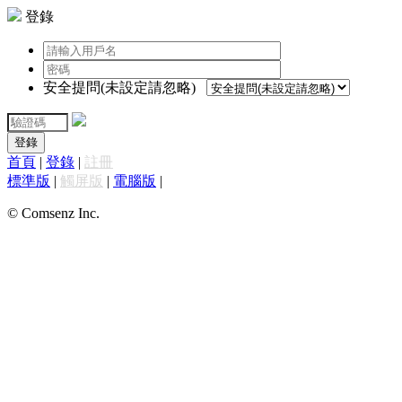
登錄
安全提問(未設定請忽略)
登錄
首頁
|
登錄
|
註冊
標準版
|
觸屏版
|
電腦版
|
© Comsenz Inc.