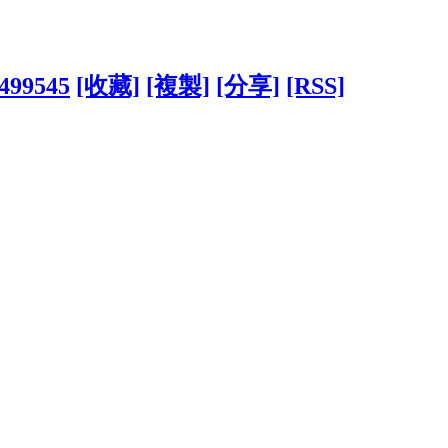
6499545
[收藏]
[複製]
[分享]
[RSS]