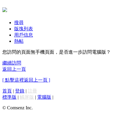
搜尋
版塊列表
用戶信息
熱帖
您訪問的頁面無手機頁面，是否進一步訪問電腦版？
繼續訪問
返回上一頁
[ 點擊這裡返回上一頁 ]
首頁
|
登錄
|
註冊
標準版
|
觸屏版
|
電腦版
|
© Comsenz Inc.