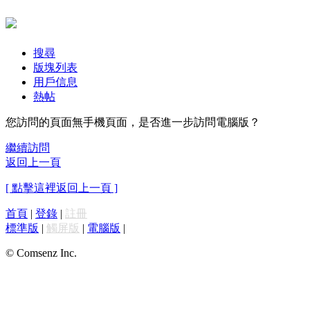
搜尋
版塊列表
用戶信息
熱帖
您訪問的頁面無手機頁面，是否進一步訪問電腦版？
繼續訪問
返回上一頁
[ 點擊這裡返回上一頁 ]
首頁
|
登錄
|
註冊
標準版
|
觸屏版
|
電腦版
|
© Comsenz Inc.