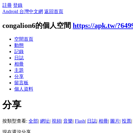
註冊
登錄
Android 台灣中文網
返回首頁
congalion6的個人空間
https://apk.tw/?649
空間首頁
動態
記錄
日誌
相冊
主題
分享
留言板
個人資料
分享
按類型查看:
全部
|
網址
|
視頻
|
音樂
|
Flash
|
日誌
|
相冊
|
圖片
|
投票
|
現在還沒分享