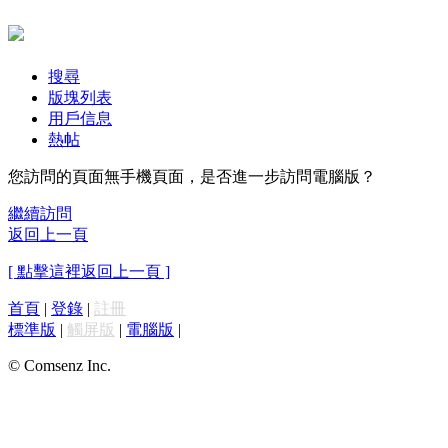
搜尋
版塊列表
用戶信息
熱帖
您訪問的頁面無手機頁面，是否進一步訪問電腦版？
繼續訪問
返回上一頁
[ 點擊這裡返回上一頁 ]
首頁
|
登錄
|
註冊
標準版
|
觸屏版
|
電腦版
|
© Comsenz Inc.