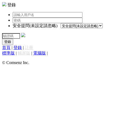
登錄
安全提問(未設定請忽略)
登錄
首頁
|
登錄
|
註冊
標準版
|
觸屏版
|
電腦版
|
© Comsenz Inc.