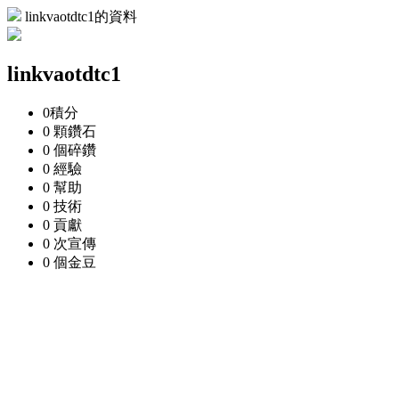
linkvaotdtc1的資料
linkvaotdtc1
0
積分
0 顆
鑽石
0 個
碎鑽
0
經驗
0
幫助
0
技術
0
貢獻
0 次
宣傳
0 個
金豆