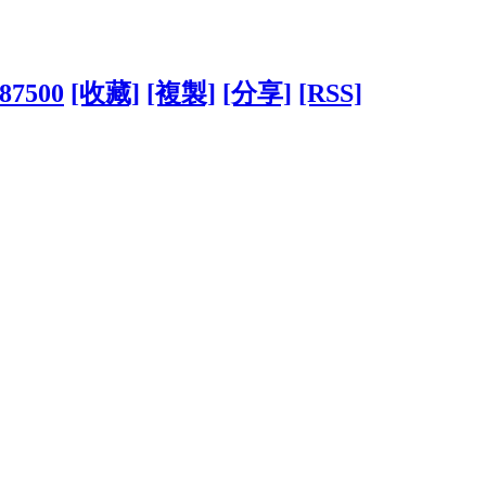
487500
[收藏]
[複製]
[分享]
[RSS]