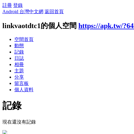
註冊
登錄
Android 台灣中文網
返回首頁
linkvaotdtc1的個人空間
https://apk.tw/?6
空間首頁
動態
記錄
日誌
相冊
主題
分享
留言板
個人資料
記錄
現在還沒有記錄