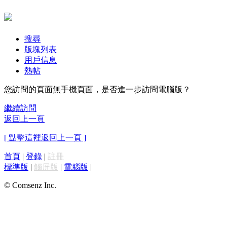
搜尋
版塊列表
用戶信息
熱帖
您訪問的頁面無手機頁面，是否進一步訪問電腦版？
繼續訪問
返回上一頁
[ 點擊這裡返回上一頁 ]
首頁
|
登錄
|
註冊
標準版
|
觸屏版
|
電腦版
|
© Comsenz Inc.