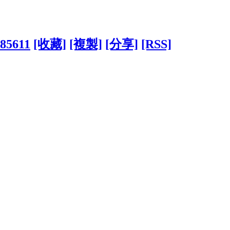
485611
[收藏]
[複製]
[分享]
[RSS]