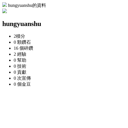
hungyuanshu的資料
hungyuanshu
2
積分
0 顆
鑽石
16 個
碎鑽
2
經驗
0
幫助
0
技術
0
貢獻
0 次
宣傳
0 個
金豆