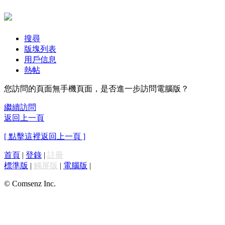
搜尋
版塊列表
用戶信息
熱帖
您訪問的頁面無手機頁面，是否進一步訪問電腦版？
繼續訪問
返回上一頁
[ 點擊這裡返回上一頁 ]
首頁
|
登錄
|
註冊
標準版
|
觸屏版
|
電腦版
|
© Comsenz Inc.