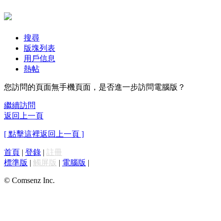
搜尋
版塊列表
用戶信息
熱帖
您訪問的頁面無手機頁面，是否進一步訪問電腦版？
繼續訪問
返回上一頁
[ 點擊這裡返回上一頁 ]
首頁
|
登錄
|
註冊
標準版
|
觸屏版
|
電腦版
|
© Comsenz Inc.