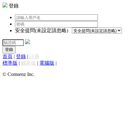
登錄
安全提問(未設定請忽略)
登錄
首頁
|
登錄
|
註冊
標準版
|
觸屏版
|
電腦版
|
© Comsenz Inc.