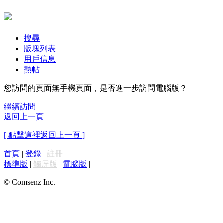
搜尋
版塊列表
用戶信息
熱帖
您訪問的頁面無手機頁面，是否進一步訪問電腦版？
繼續訪問
返回上一頁
[ 點擊這裡返回上一頁 ]
首頁
|
登錄
|
註冊
標準版
|
觸屏版
|
電腦版
|
© Comsenz Inc.