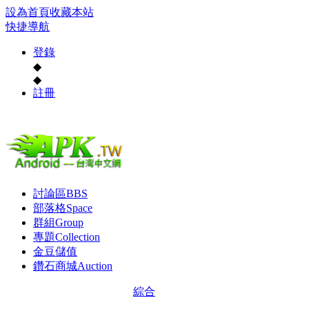
設為首頁
收藏本站
快捷導航
登錄
◆
◆
註冊
討論區
BBS
部落格
Space
群組
Group
專題
Collection
金豆儲值
鑽石商城
Auction
綜合