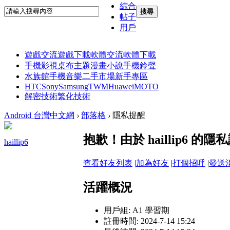
綜合
搜尋
帖子
用戶
遊戲交流
遊戲下載
軟體交流
軟體下載
手機影視
桌布主題
漫畫小說
手機鈴聲
水族館
手機音樂
二手市場
新手專區
HTC
Sony
Samsung
TWM
Huawei
MOTO
解密技術
繁化技術
Android 台灣中文網
›
部落格
›
隱私提醒
抱歉！由於 haillip6 
haillip6
查看好友列表
|
加為好友
|
打個招呼
|
發送
活躍概況
用戶組:
A1 學習期
註冊時間: 2024-7-14 15:24