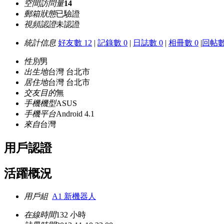
空間訪問量
14
郵箱狀態
已驗證
視頻認證
未認證
統計信息
好友數 12
|
記錄數 0
|
日誌數 0
|
相冊數 0
|
回帖數
性別
男
出生地
台灣 台北市
居住地
台灣 台北市
交友目的
無
手機機型
ASUS
手機平台
Android 4.1
來自
台灣
用戶認證
活躍概況
用戶組
A1 新機器人
在線時間
132 小時