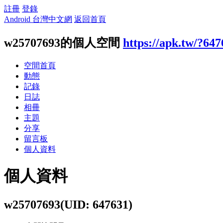
註冊
登錄
Android 台灣中文網
返回首頁
w25707693的個人空間
https://apk.tw/?64
空間首頁
動態
記錄
日誌
相冊
主題
分享
留言板
個人資料
個人資料
w25707693
(UID: 647631)