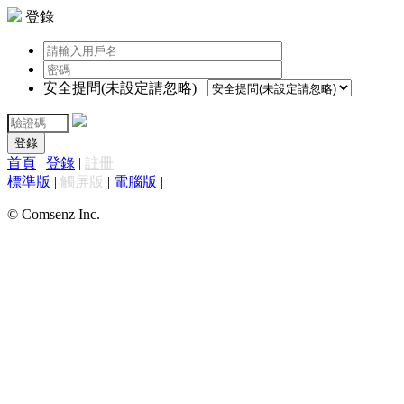
登錄
安全提問(未設定請忽略)
登錄
首頁
|
登錄
|
註冊
標準版
|
觸屏版
|
電腦版
|
© Comsenz Inc.