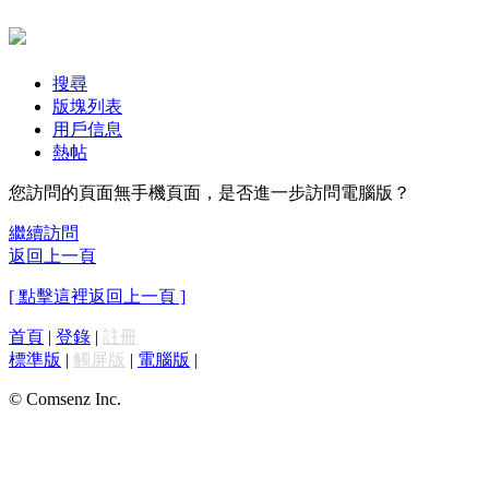
搜尋
版塊列表
用戶信息
熱帖
您訪問的頁面無手機頁面，是否進一步訪問電腦版？
繼續訪問
返回上一頁
[ 點擊這裡返回上一頁 ]
首頁
|
登錄
|
註冊
標準版
|
觸屏版
|
電腦版
|
© Comsenz Inc.