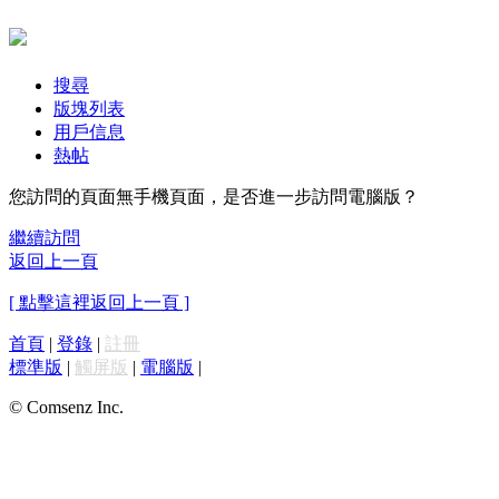
搜尋
版塊列表
用戶信息
熱帖
您訪問的頁面無手機頁面，是否進一步訪問電腦版？
繼續訪問
返回上一頁
[ 點擊這裡返回上一頁 ]
首頁
|
登錄
|
註冊
標準版
|
觸屏版
|
電腦版
|
© Comsenz Inc.