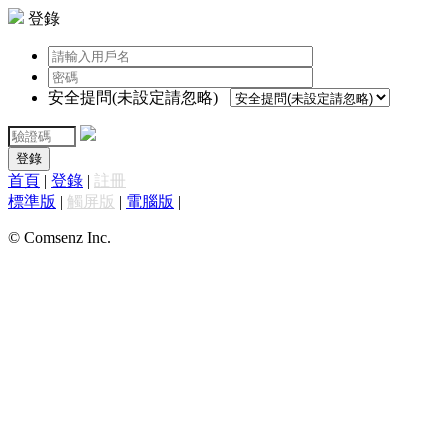
登錄
安全提問(未設定請忽略)
登錄
首頁
|
登錄
|
註冊
標準版
|
觸屏版
|
電腦版
|
© Comsenz Inc.