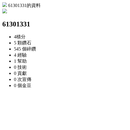
61301331的資料
61301331
4
積分
5 顆
鑽石
545 個
碎鑽
4
經驗
1
幫助
0
技術
0
貢獻
0 次
宣傳
0 個
金豆