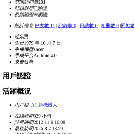
空間訪問量
231
郵箱狀態
已驗證
視頻認證
未認證
統計信息
好友數 11
|
記錄數 0
|
日誌數 0
|
相冊數 0
|
回帖數
性別
男
生日
1979 年 10 月 7 日
手機機型
ancer
手機平台
Android 4.0
來自
台灣
用戶認證
活躍概況
用戶組
A1 新機器人
在線時間
829 小時
註冊時間
2012-11-9 16:08
最後訪問
2026-8-7 13:59