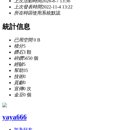
上次活動時間
2026-8-7 13:36
上次發表時間
2022-11-4 13:22
所在時區
使用系統默認
統計信息
已用空間
0 B
積分
5
鑽石
3 顆
碎鑽
5650 個
經驗
5
幫助
35
技術
0
貢獻
0
宣傳
0 次
金豆
0 個
yaya666
加為好友