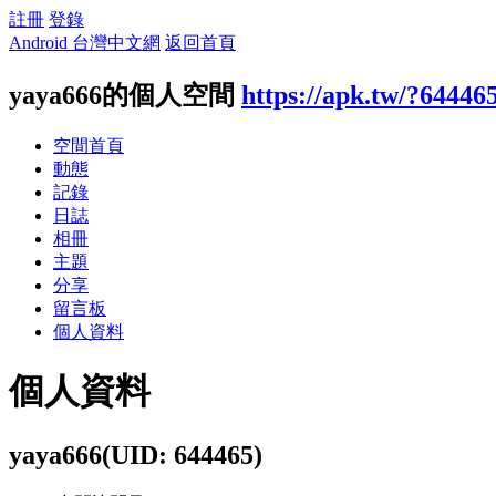
註冊
登錄
Android 台灣中文網
返回首頁
yaya666的個人空間
https://apk.tw/?64446
空間首頁
動態
記錄
日誌
相冊
主題
分享
留言板
個人資料
個人資料
yaya666
(UID: 644465)