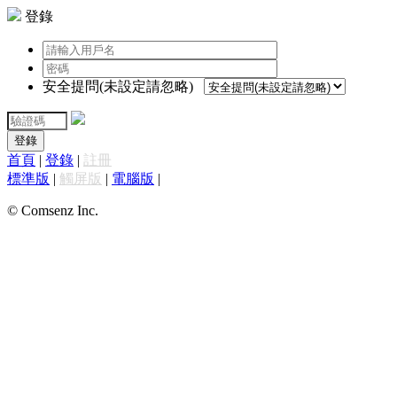
登錄
安全提問(未設定請忽略)
登錄
首頁
|
登錄
|
註冊
標準版
|
觸屏版
|
電腦版
|
© Comsenz Inc.